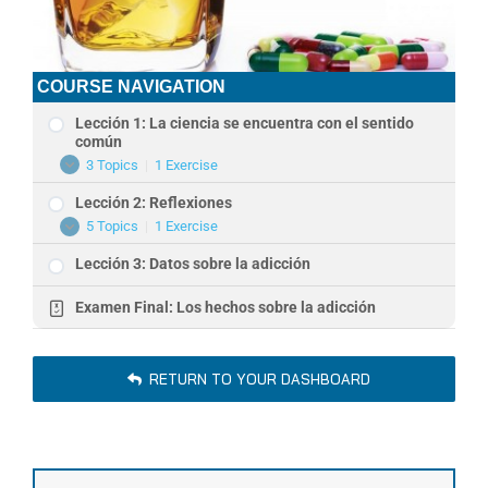
COURSE NAVIGATION
Lección 1: La ciencia se encuentra con el sentido
común
3 Topics
|
1 Exercise
Lección
Expand
1:
Lección 2: Reflexiones
La
ciencia
5 Topics
|
1 Exercise
Lección
Expand
se
2:
encuentra
Lección 3: Datos sobre la adicción
Reflexiones
con
el
sentido
Examen Final: Los hechos sobre la adicción
común
RETURN TO YOUR DASHBOARD