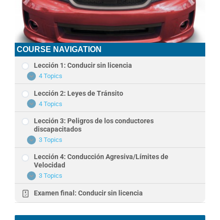
COURSE NAVIGATION
Lección 1: Conducir sin licencia
4 Topics
Lección
Expand
1:
Lección 2: Leyes de Tránsito
Conducir
sin
4 Topics
Lección
Expand
licencia
2:
Lección 3: Peligros de los conductores
Leyes
de
discapacitados
Tránsito
3 Topics
Lección
Expand
3:
Lección 4: Conducción Agresiva/Límites de
Peligros
de
Velocidad
los
3 Topics
Lección
Expand
conductores
4:
discapacitados
Examen final: Conducir sin licencia
Conducción
Agresiva/Límites
de
Velocidad